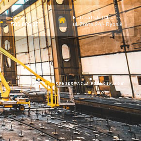
Zadzwoń teraz
Brattech Michał Chrośnik
506 686 251
ul. Złota 24 - Rybnik
HOME
KONSERWACJA PODNOŚNIKÓW