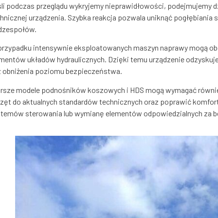
li podczas przeglądu wykryjemy nieprawidłowości, podejmujemy dz
hnicznej urządzenia. Szybka reakcja pozwala uniknąć pogłębiania 
dzespołów.
przypadku intensywnie eksploatowanych maszyn naprawy mogą ob
mentów układów hydraulicznych. Dzięki temu urządzenie odzyskuje
z obniżenia poziomu bezpieczeństwa.
arsze modele podnośników koszowych i HDS mogą wymagać również
zęt do aktualnych standardów technicznych oraz poprawić komfort
stemów sterowania lub wymianę elementów odpowiedzialnych za b