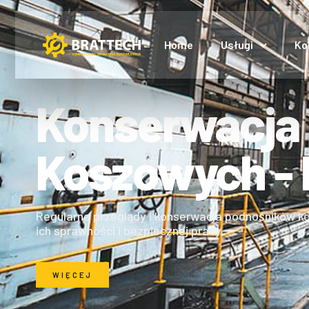
Home
Usługi
Ko
Konserwacja
Koszowych - 
Regularne przeglądy i konserwacja podnośników ko
ich sprawności i bezpiecznej pracy.
WIĘCEJ