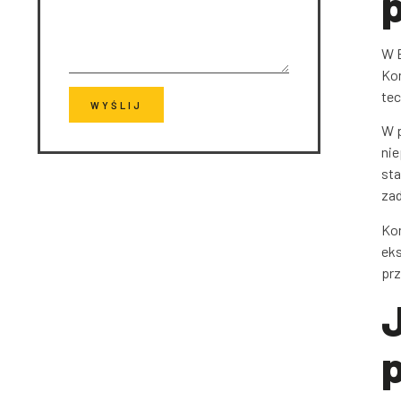
W B
Ko
tec
WYŚLIJ
W p
nie
sta
za
Kon
eks
prz