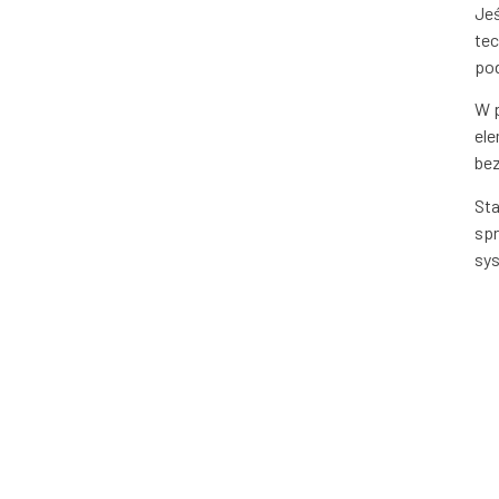
Jeś
tec
po
W 
ele
be
St
spr
sy