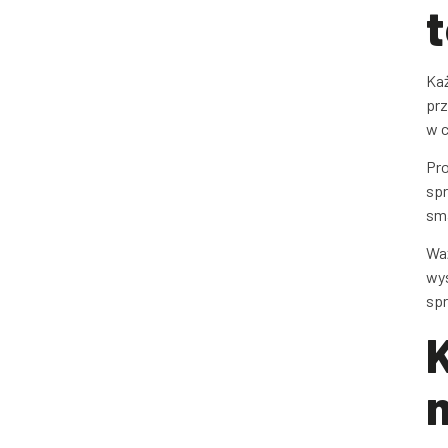
Każ
prz
w c
Pro
spr
sma
Waż
wys
sp