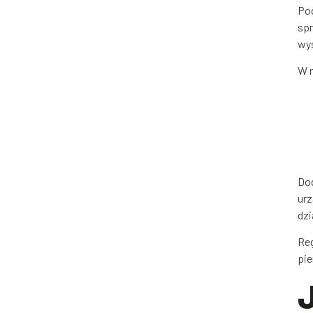
Pod
spr
wy
W 
Dod
urz
dzi
Reg
pie