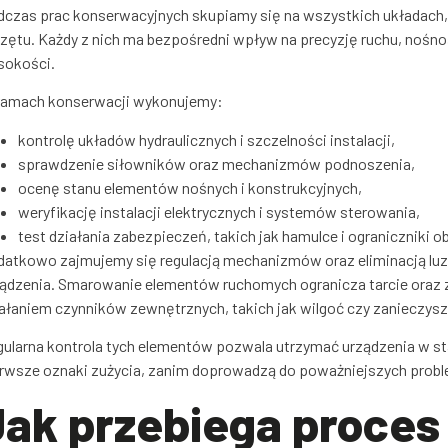
czas prac konserwacyjnych skupiamy się na wszystkich układach,
zętu. Każdy z nich ma bezpośredni wpływ na precyzję ruchu, nośno
sokości.
ramach konserwacji wykonujemy:
kontrolę układów hydraulicznych i szczelności instalacji,
sprawdzenie siłowników oraz mechanizmów podnoszenia,
ocenę stanu elementów nośnych i konstrukcyjnych,
weryfikację instalacji elektrycznych i systemów sterowania,
test działania zabezpieczeń, takich jak hamulce i ograniczniki o
atkowo zajmujemy się regulacją mechanizmów oraz eliminacją lu
ądzenia. Smarowanie elementów ruchomych ogranicza tarcie oraz
ałaniem czynników zewnętrznych, takich jak wilgoć czy zanieczysz
ularna kontrola tych elementów pozwala utrzymać urządzenia w sta
rwsze oznaki zużycia, zanim doprowadzą do poważniejszych prob
Jak przebiega proces