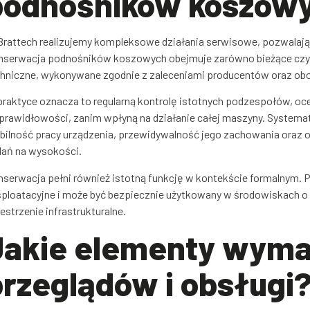
podnośników koszowy
rattech realizujemy kompleksowe działania serwisowe, pozwalają
nserwacja podnośników koszowych obejmuje zarówno bieżące czyn
hniczne, wykonywane zgodnie z zaleceniami producentów oraz ob
raktyce oznacza to regularną kontrolę istotnych podzespołów, oce
prawidłowości, zanim wpłyną na działanie całej maszyny. Systema
bilność pracy urządzenia, przewidywalność jego zachowania oraz o
dań na wysokości.
serwacja pełni również istotną funkcję w kontekście formalnym.
ploatacyjne i może być bezpiecznie użytkowany w środowiskach o
estrzenie infrastrukturalne.
Jakie elementy wyma
przeglądów i obsługi