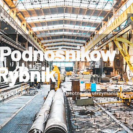
ntakt
 Podnośników
Rybnik
szowych i HDS są niezwykle istotne dla utrzymania