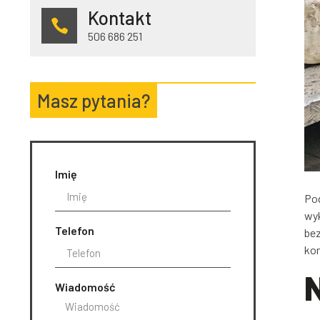
Kontakt
506 686 251
Masz pytania?
Imię
Pod
wyk
Telefon
bez
kon
Wiadomość